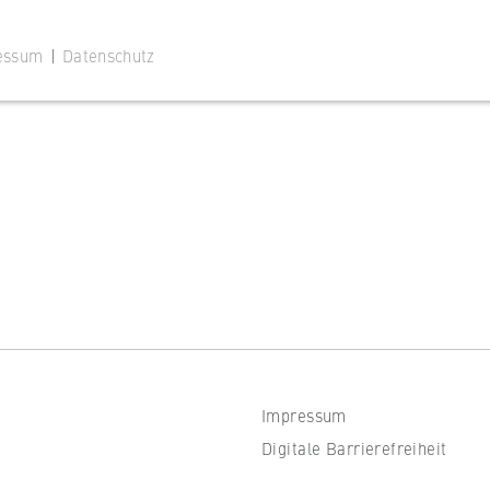
essum
|
Datenschutz
 Website
ustimmungsstatus des Benutzers für Cookies auf der aktuellen
 wird verhindert, dass das Cookie-Banner bei jedem erneuten
te wiederholt angezeigt wird.
Impressum
Digitale Barrierefreiheit