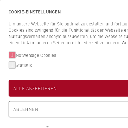
COOKIE-EINSTELLUNGEN
Zurück
Um unsere Webseite für Sie optimal zu gestalten und fortla
zur
d-cube Berlin
Cookies sind zwingend für die Funktionalität der Webseite er
Startseite
Nutzungsverhalten anonym auszuwerten, um die Webseite zu v
der
Institute for Data-Driven Digital Transform
einen Link im unteren Seitenbereich jederzeit zu ändern. We
HWR
Berlin
Notwendige Cookies
Institut
Veranstaltungen
Statistik
Footer
ALLE AKZEPTIEREN
ABLEHNEN